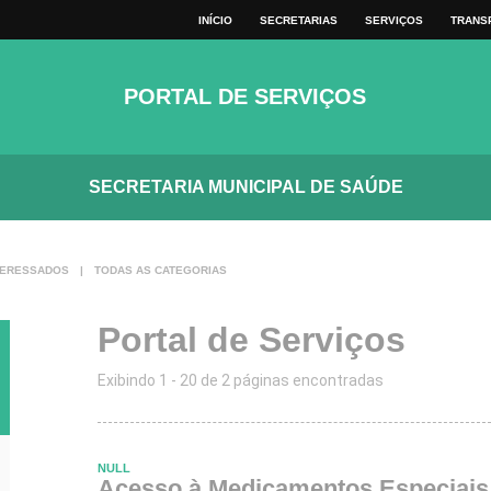
VER TODOS
INÍCIO
SECRETARIAS
SERVIÇOS
TRANS
MAPA DO SITE
TECLAS
PORTAL DE SERVIÇOS
SECRETARIA MUNICIPAL DE SAÚDE
TERESSADOS
|
TODAS AS CATEGORIAS
Portal de Serviços
Exibindo 1 - 20 de 2 páginas encontradas
NULL
Acesso à Medicamentos Especiais 