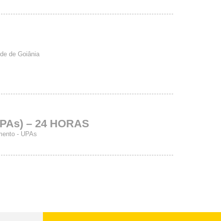
úde de Goiânia
UPAs) – 24 HORAS
imento - UPAs