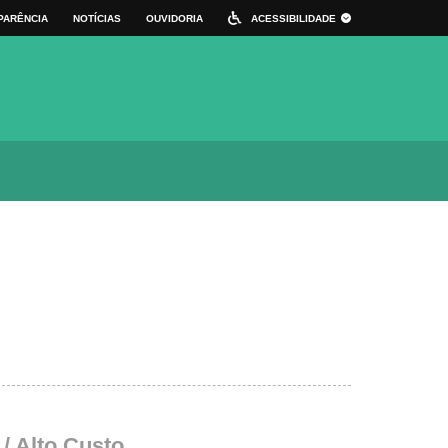
PARÊNCIA
NOTÍCIAS
OUVIDORIA
ACESSIBILIDADE
 DE ATALHO
ALTO CONTRASTE
TAMANHO DA FONTE:
A+
A
A-
/ Alto Custo