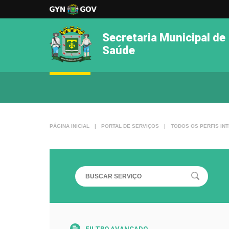
Secretaria Municipal de
Saúde
PÁGINA INICIAL
|
PORTAL DE SERVIÇOS
|
TODOS OS PERFIS IN
FILTRO AVANÇADO