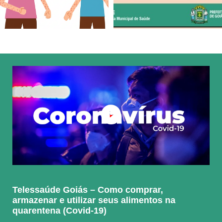
Informes Vigilância Epidemiológica
Unidade de Pronto Atendimento (UPAs) – 24
HORAS
Notas Técnicas COVID-19
Unidades de Saúde Mental
Monkeypox – CIEVS
Vale Exame - Baixa Prestador
Salas de Vacina para vacinação contra a
Influenza
Vigilância Genômica Vírus SARS-CoV-2
Informe Epidemiológico COVID-19
Informações Oficiais COVID-19
Telessaúde Goiás – Como comprar,
armazenar e utilizar seus alimentos na
quarentena (Covid-19)
Monitoramento Criadouros Aedes Aegypti