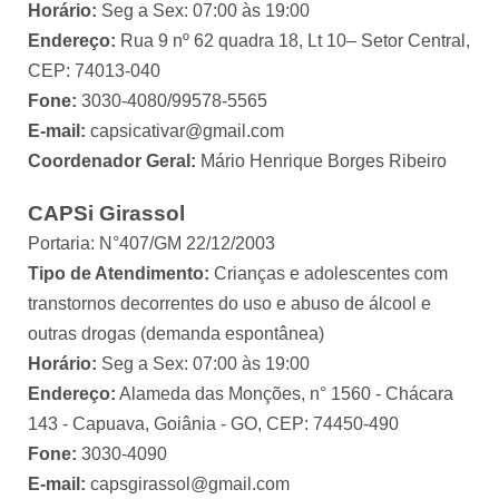
Horário:
Seg a Sex: 07:00 às 19:00
Endereço:
Rua 9 nº 62 quadra 18, Lt 10– Setor Central,
CEP: 74013-040
Fone:
3030-4080/99578-5565
E-mail:
capsicativar@gmail.com
Coordenador Geral:
Mário Henrique Borges Ribeiro
CAPSi Girassol
Portaria: N°407/GM 22/12/2003
Tipo de Atendimento:
Crianças e adolescentes com
transtornos decorrentes do uso e abuso de álcool e
outras drogas (demanda espontânea)
Horário:
Seg a Sex: 07:00 às 19:00
Endereço:
Alameda das Monções, n° 1560 - Chácara
143 - Capuava, Goiânia - GO, CEP: 74450-490
Fone:
3030-4090
E-mail:
capsgirassol@gmail.com