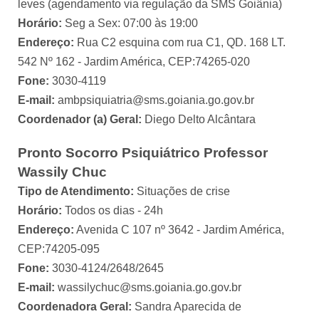
leves (agendamento via regulação da SMS Goiânia)
Horário:
Seg a Sex: 07:00 às 19:00
Endereço:
Rua C2 esquina com rua C1, QD. 168 LT.
542 Nº 162 - Jardim América, CEP:74265-020
Fone:
3030-4119
E-mail:
ambpsiquiatria@sms.goiania.go.gov.br
Coordenador (a) Geral:
Diego Delto Alcântara
Pronto Socorro Psiquiátrico Professor
Wassily Chuc
Tipo de Atendimento:
Situações de crise
Horário:
Todos os dias - 24h
Endereço:
Avenida C 107 nº 3642 - Jardim América,
CEP:74205-095
Fone:
3030-4124/2648/2645
E-mail:
wassilychuc@sms.goiania.go.gov.br
Coordenadora Geral:
Sandra Aparecida de