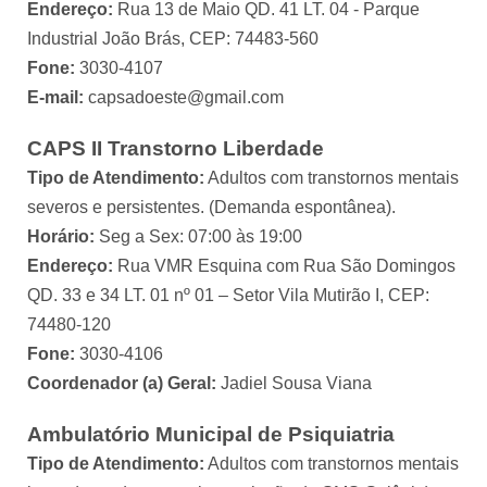
Endereço:
Rua 13 de Maio QD. 41 LT. 04 - Parque
Industrial João Brás, CEP: 74483-560
Fone:
3030-4107
E-mail:
capsadoeste@gmail.com
CAPS II Transtorno Liberdade
Tipo de Atendimento:
Adultos com transtornos mentais
severos e persistentes. (Demanda espontânea).
Horário:
Seg a Sex: 07:00 às 19:00
Endereço:
Rua VMR Esquina com Rua São Domingos
QD. 33 e 34 LT. 01 nº 01 – Setor Vila Mutirão I, CEP:
74480-120
Fone:
3030-4106
Coordenador (a) Geral:
Jadiel Sousa Viana
Ambulatório Municipal de Psiquiatria
Tipo de Atendimento:
Adultos com transtornos mentais