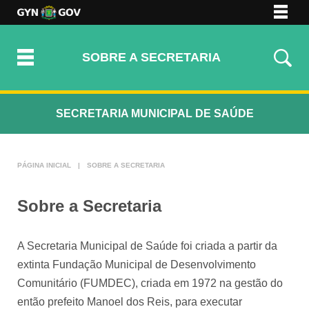
VER TODOS
TRANSPARÊNCIA
TECLAS DE ATALHO
NOTÍCIAS
ALTO CONTRASTE
SOBRE A SECRETARIA
OUVIDORIA
TAMANHO DA FONTE:
A+
A
A-
ACESSIBILIDADE
SECRETARIA MUNICIPAL DE SAÚDE
Página Inicial
PÁGINA INICIAL
|
SOBRE A SECRETARIA
Salas de Vacinas
Serviços
Sobre a Secretaria
Escola Municipal de Saúde Pública
Resultados Exames
A Secretaria Municipal de Saúde foi criada a partir da
Fale Conosco
extinta Fundação Municipal de Desenvolvimento
Comunitário (FUMDEC), criada em 1972 na gestão do
então prefeito Manoel dos Reis, para executar