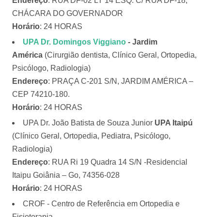
Endereço
: RUA DF-02 LT 14 ESQ. C/ RUA DF-18,
CHÁCARA DO GOVERNADOR
Horário
: 24 HORAS
UPA Dr. Domingos Viggiano
- Jardim
América
(Cirurgião dentista, Clínico Geral, Ortopedia,
Psicólogo, Radiologia)
Endereço
: PRAÇA C-201 S/N, JARDIM AMÉRICA –
CEP 74210-180.
Horário
: 24 HORAS
UPA Dr. João Batista de Souza Junior
UPA Itaipú
(Clínico Geral, Ortopedia, Pediatra, Psicólogo,
Radiologia)
Endereço
: RUA Ri 19 Quadra 14 S/N -Residencial
Itaipu Goiânia – Go, 74356-028
Horário
: 24 HORAS
CROF - Centro de Referência em Ortopedia e
Fisioterapia