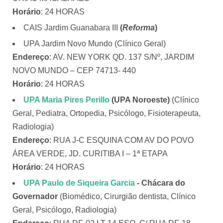
Horário
: 24 HORAS
CAIS Jardim Guanabara III
(
Reforma
)
UPA Jardim Novo Mundo (Clínico Geral)
Endereço
: AV. NEW YORK QD. 137 S/Nº, JARDIM
NOVO MUNDO – CEP 74713- 440
Horário
: 24 HORAS
UPA Maria Pires Perillo
(UPA Noroeste)
(Clínico
Geral, Pediatra, Ortopedia, Psicólogo, Fisioterapeuta,
Radiologia)
Endereço
: RUA J-C ESQUINA COM AV DO POVO
ÁREA VERDE, JD. CURITIBA I – 1ª ETAPA
Horário
: 24 HORAS
UPA Paulo de Siqueira Garcia
- Chácara do
Governador
(Biomédico, Cirurgião dentista, Clínico
Geral, Psicólogo, Radiologia)