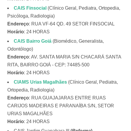
CAIS Finsocial
(Clínico Geral, Pediatra, Ortopedia,
Psicóloga, Radiologia)
Endereço
: RUA VF-64 QD. 49 SETOR FINSOCIAL
Horário
: 24 HORAS
CAIS Bairro Goiá
(Biomédico, Generalista,
Odontólogo)
Endereço
: AV. SANTA MARIA S/N CHACARÁ SANTA
RITA, BAIRRO GOIÁ - CEP: 74485-500
Horário
: 24 HORAS
CIAMS Urias Magalhães
(Clínico Geral, Pediatra,
Ortopedia, Radiologia)
Endereço
: RUA GUAJAJARAS ENTRE RUAS
CARIJOS MADEIRAS E PARANAÍBA S/N, SETOR
URIAS MAGALHÃES
Horário
: 24 HORAS
CAIS Jardim Guanabara III
(
Reforma
)