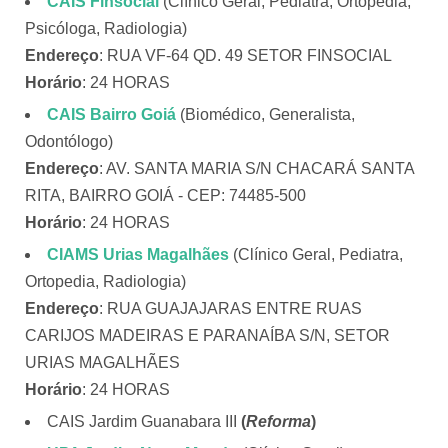
CAIS Finsocial
(Clínico Geral, Pediatra, Ortopedia,
Psicóloga, Radiologia)
Endereço
: RUA VF-64 QD. 49 SETOR FINSOCIAL
Horário
: 24 HORAS
CAIS Bairro Goiá
(Biomédico, Generalista,
Odontólogo)
Endereço
: AV. SANTA MARIA S/N CHACARÁ SANTA
RITA, BAIRRO GOIÁ - CEP: 74485-500
Horário
: 24 HORAS
CIAMS Urias Magalhães
(Clínico Geral, Pediatra,
Ortopedia, Radiologia)
Endereço
: RUA GUAJAJARAS ENTRE RUAS
CARIJOS MADEIRAS E PARANAÍBA S/N, SETOR
URIAS MAGALHÃES
Horário
: 24 HORAS
CAIS Jardim Guanabara III
(
Reforma
)