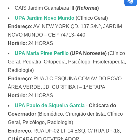
CAIS Jardim Guanabara III
(
Reforma
)
UPA Jardim Novo Mundo
(Clínico Geral)
Endereço
: AV. NEW YORK QD. 137 S/Nº, JARDIM
NOVO MUNDO – CEP 74713- 440
Horário
: 24 HORAS
UPA Maria Pires Perillo
(UPA Noroeste)
(Clínico
Geral, Pediatra, Ortopedia, Psicólogo, Fisioterapeuta,
Radiologia)
Endereço
: RUA J-C ESQUINA COM AV DO POVO
ÁREA VERDE, JD. CURITIBA I – 1ª ETAPA
Horário
: 24 HORAS
UPA Paulo de Siqueira Garcia
- Chácara do
Governador
(Biomédico, Cirurgião dentista, Clínico
Geral, Psicólogo, Radiologia)
Endereço
: RUA DF-02 LT 14 ESQ. C/ RUA DF-18,
CHÁCARA DO GOVERNADOR