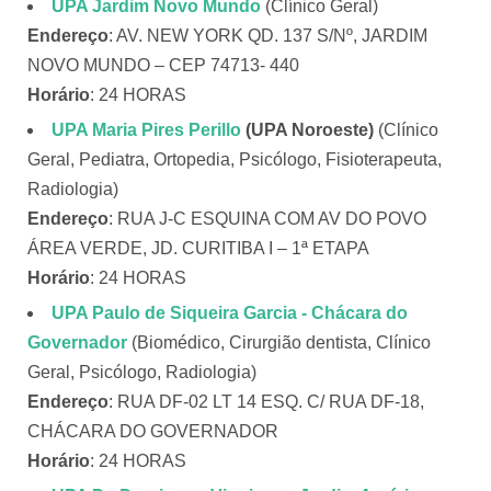
UPA Jardim Novo Mundo
(Clínico Geral)
Endereço
: AV. NEW YORK QD. 137 S/Nº, JARDIM
NOVO MUNDO – CEP 74713- 440
Horário
: 24 HORAS
UPA Maria Pires Perillo
(UPA Noroeste)
(Clínico
Geral, Pediatra, Ortopedia, Psicólogo, Fisioterapeuta,
Radiologia)
Endereço
: RUA J-C ESQUINA COM AV DO POVO
ÁREA VERDE, JD. CURITIBA I – 1ª ETAPA
Horário
: 24 HORAS
UPA Paulo de Siqueira Garcia
- Chácara do
Governador
(Biomédico, Cirurgião dentista, Clínico
Geral, Psicólogo, Radiologia)
Endereço
: RUA DF-02 LT 14 ESQ. C/ RUA DF-18,
CHÁCARA DO GOVERNADOR
Horário
: 24 HORAS