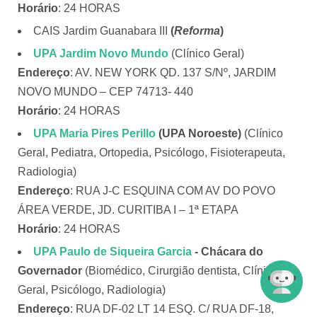
Horário
: 24 HORAS
CAIS Jardim Guanabara III
(
Reforma
)
UPA Jardim Novo Mundo
(Clínico Geral)
Endereço
: AV. NEW YORK QD. 137 S/Nº, JARDIM
NOVO MUNDO – CEP 74713- 440
Horário
: 24 HORAS
UPA Maria Pires Perillo
(UPA Noroeste)
(Clínico
Geral, Pediatra, Ortopedia, Psicólogo, Fisioterapeuta,
Radiologia)
Endereço
: RUA J-C ESQUINA COM AV DO POVO
ÁREA VERDE, JD. CURITIBA I – 1ª ETAPA
Horário
: 24 HORAS
UPA Paulo de Siqueira Garcia
- Chácara do
Governador
(Biomédico, Cirurgião dentista, Clínico
Geral, Psicólogo, Radiologia)
Endereço
: RUA DF-02 LT 14 ESQ. C/ RUA DF-18,