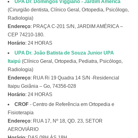
UPA Dr. Domingos Viggiano - Jardim América
(Cirurgião dentista, Clínico Geral, Ortopedia, Psicólogo,
Radiologia)
Endereço
: PRAÇA C-201 S/N, JARDIM AMÉRICA –
CEP 74210-180.
Horário
: 24 HORAS
UPA Dr. João Batista de Souza Junior
UPA
Itaipú
(Clínico Geral, Ortopedia, Pediatra, Psicólogo,
Radiologia)
Endereço
: RUA Ri 19 Quadra 14 S/N -Residencial
Itaipu Goiânia – Go, 74356-028
Horário
: 24 HORAS
CROF
- Centro de Referência em Ortopedia e
Fisioterapia
Endereço
: RUA 17, Nº 18, QD. 23, SETOR
AEROVIÁRIO
Horário
: DAS 08H ÀS 18H