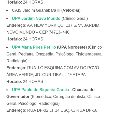
Horário
: 24 HORAS
CAIS Jardim Guanabara III
(
Reforma
)
UPA Jardim Novo Mundo
(Clínico Geral)
Endereço
: AV. NEW YORK QD. 137 S/Nº, JARDIM
NOVO MUNDO – CEP 74713- 440
Horário
: 24 HORAS
UPA Maria Pires Perillo
(UPA Noroeste)
(Clínico
Geral, Pediatra, Ortopedia, Psicólogo, Fisioterapeuta,
Radiologia)
Endereço
: RUA J-C ESQUINA COM AV DO POVO
ÁREA VERDE, JD. CURITIBA I – 1ª ETAPA
Horário
: 24 HORAS
UPA Paulo de Siqueira Garcia
- Chácara do
Governador
(Biomédico, Cirurgião dentista, Clínico
Geral, Psicólogo, Radiologia)
Endereço
: RUA DF-02 LT 14 ESQ. C/ RUA DF-18,