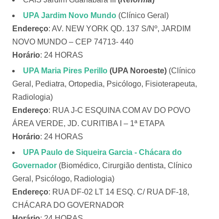
UPA Jardim Novo Mundo
(Clínico Geral)
Endereço
: AV. NEW YORK QD. 137 S/Nº, JARDIM
NOVO MUNDO – CEP 74713- 440
Horário
: 24 HORAS
UPA Maria Pires Perillo
(UPA Noroeste)
(Clínico
Geral, Pediatra, Ortopedia, Psicólogo, Fisioterapeuta,
Radiologia)
Endereço
: RUA J-C ESQUINA COM AV DO POVO
ÁREA VERDE, JD. CURITIBA I – 1ª ETAPA
Horário
: 24 HORAS
UPA Paulo de Siqueira Garcia
- Chácara do
Governador
(Biomédico, Cirurgião dentista, Clínico
Geral, Psicólogo, Radiologia)
Endereço
: RUA DF-02 LT 14 ESQ. C/ RUA DF-18,
CHÁCARA DO GOVERNADOR
Horário
: 24 HORAS