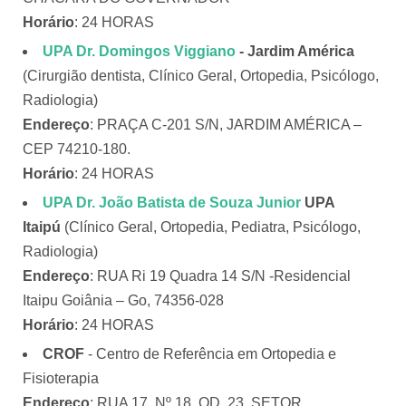
Horário
: 24 HORAS
UPA Dr. Domingos Viggiano
- Jardim América
(Cirurgião dentista, Clínico Geral, Ortopedia, Psicólogo,
Radiologia)
Endereço
: PRAÇA C-201 S/N, JARDIM AMÉRICA –
CEP 74210-180.
Horário
: 24 HORAS
UPA Dr. João Batista de Souza Junior
UPA
Itaipú
(Clínico Geral, Ortopedia, Pediatra, Psicólogo,
Radiologia)
Endereço
: RUA Ri 19 Quadra 14 S/N -Residencial
Itaipu Goiânia – Go, 74356-028
Horário
: 24 HORAS
CROF
- Centro de Referência em Ortopedia e
Fisioterapia
Endereço
: RUA 17, Nº 18, QD. 23, SETOR