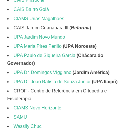
CAIS Finsocial
CAIS Bairro Goiá
CIAMS Urias Magalhães
CAIS Jardim Guanabara III
(
Reforma
)
UPA Jardim Novo Mundo
UPA Maria Pires Perillo
(UPA Noroeste)
UPA Paulo de Siqueira Garcia
(Chácara do
Governador)
UPA Dr. Domingos Viggiano
(Jardim América)
UPA Dr. João Batista de Souza Junior
(UPA Itaipú)
CROF - Centro de Referência em Ortopedia e
Fisioterapia
CIAMS Novo Horizonte
SAMU
Wassily Chuc