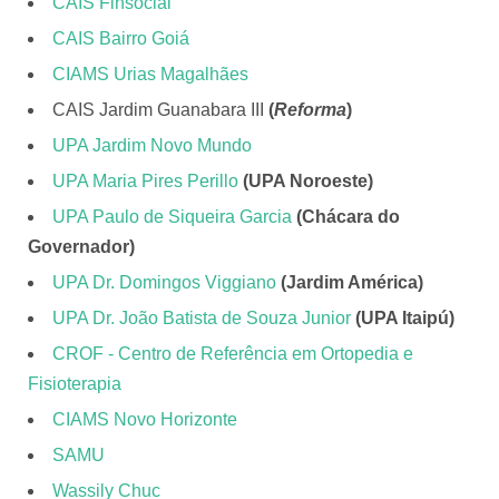
CAIS Finsocial
CAIS Bairro Goiá
CIAMS Urias Magalhães
CAIS Jardim Guanabara III
(
Reforma
)
UPA Jardim Novo Mundo
UPA Maria Pires Perillo
(UPA Noroeste)
UPA Paulo de Siqueira Garcia
(Chácara do
Governador)
UPA Dr. Domingos Viggiano
(Jardim América)
UPA Dr. João Batista de Souza Junior
(UPA Itaipú)
CROF - Centro de Referência em Ortopedia e
Fisioterapia
CIAMS Novo Horizonte
SAMU
Wassily Chuc