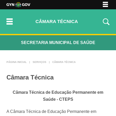
VER TODOS
TRANSPARÊNCIA
TECLAS DE ATALHO
NOTÍCIAS
ALTO CONTRASTE
CÂMARA TÉCNICA
OUVIDORIA
TAMANHO DA FONTE:
A+
A
A-
ACESSIBILIDADE
SECRETARIA MUNICIPAL DE SAÚDE
Página Inicial
PÁGINA INICIAL
|
SERVIÇOS
|
CÂMARA TÉCNICA
Salas de Vacinas
Serviços
Câmara Técnica
Escola Municipal de Saúde Pública
Resultados Exames
Câmara Técnica de Educação Permanente em
Fale Conosco
Saúde - CTEPS
A Câmara Técnica de Educação Permanente em