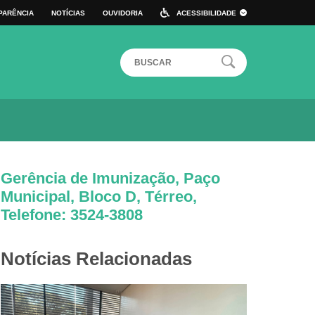
PARÊNCIA
NOTÍCIAS
OUVIDORIA
ACESSIBILIDADE
 DE ATALHO
ALTO CONTRASTE
TAMANHO DA FONTE:
A+
A
A-
Gerência de Imunização, Paço
Municipal, Bloco D, Térreo,
Telefone: 3524-3808
Notícias Relacionadas