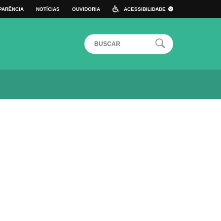
PARÊNCIA
NOTÍCIAS
OUVIDORIA
ACESSIBILIDADE
 DE ATALHO
ALTO CONTRASTE
TAMANHO DA FONTE:
A+
A
A-