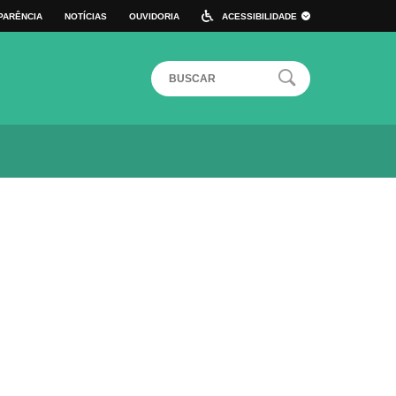
PARÊNCIA
NOTÍCIAS
OUVIDORIA
ACESSIBILIDADE
 DE ATALHO
ALTO CONTRASTE
TAMANHO DA FONTE:
A+
A
A-