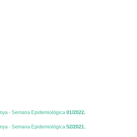
unya - Semana Epidemiológica
01/2022
.
unya - Semana Epidemiológica
52/2021
.