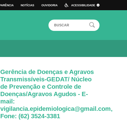
PARÊNCIA
NOTÍCIAS
OUVIDORIA
ACESSIBILIDADE
 DE ATALHO
ALTO CONTRASTE
TAMANHO DA FONTE:
A+
A
A-
Gerência de Doenças e Agravos
Transmissíveis-GEDAT/ Núcleo
de Prevenção e Controle de
Doenças/Agravos Agudos - E-
mail:
vigilancia.epidemiologica@gmail.com,
Fone: (62) 3524-3381