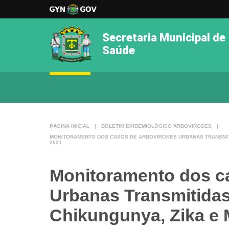
Secretaria Municipal de
Saúde
PÁGINA INICIAL
|
BOLETIM EPIDEMIOLÓGICO ARBOVIROSES
|
MONITORAMENTO DOS CASOS DE ARBOVIROSES URBANAS TRANSMITID
2021
Monitoramento dos c
Urbanas Transmitidas
Chikungunya, Zika e M